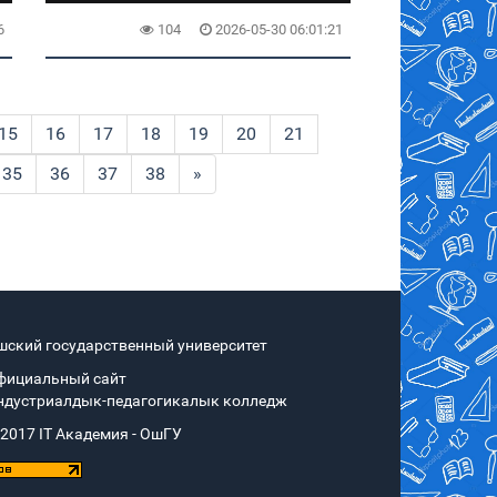
6
104
2026-05-30 06:01:21
15
16
17
18
19
20
21
35
36
37
38
»
шский государственный университет
фициальный сайт
ндустриалдык-педагогикалык колледж
 2017 IT Академия - OшГУ