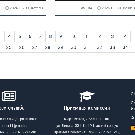
2
2026-05-30 06:22:36
134
2026-05-30 06:03:1
3
4
5
6
7
8
9
10
11
12
13
14
25
26
27
28
29
30
31
32
33
34
О
О
есс-служба
Приемная комиссия
И
©
Зинагул Абдырашитовна
Кыргызстан, 723500, г. Ош,
: zinur11@mail.ru
ул. Ленина, 331, ОшГУ Главный корпус
04-87, 0770-37-94-98
Приемная комиссия: +996 3222 2-45-25,