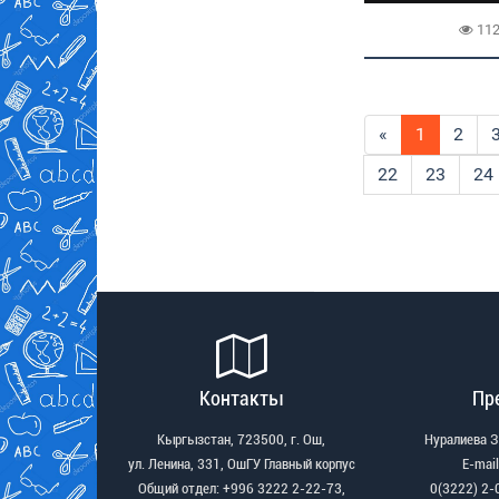
11
«
1
2
22
23
24
Контакты
Пр
Кыргызстан, 723500, г. Ош,
Нуралиева 
ул. Ленина, 331, ОшГУ Главный корпус
Е-mail
Общий отдел: +996 3222 2-22-73,
0(3222) 2-