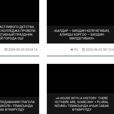
АСТЛИВОГО ДЕТСТВА:
И КОЛЛЕДЖА ПРОВЕЛИ
«БАЛДАР — БИЗДИН КЕЛЕЧЕГИБИЗ,
ШТАБНЫЙ ПРАЗДНИК
АЛАРДЫ КОРГОО — БИЗДИН
ЕЙ ГОРОДА ОШ!
МИЛДЕТИБИЗ!»
9
2026-06-03 04:04:14
93
2026-06-02 08:12:0
«A HOUSE WITH A HISTORY. THERE
ЕПОДАВАНИЯ ГЛАГОЛА
IS/THERE ARE, SOME/ANY + PLURAL
 ШКОЛЕ» ТЕМАСЫНДА
NOUNS» ТЕМАСЫНДА АЧЫК САБАК
БАК ӨТКӨРҮЛДҮ
ӨТКӨРҮЛДҮ