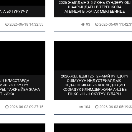
2026-ЖЫЛДЫН 3-5-ИЮНЬ КҮНДӨРҮ ОШ
ШААРЫНДАГЫ В.ТЕРЕШКОВА
АГА БУТУРУУЧУ
АТЫНДАГЫ ЖАТАК МЕКТЕБИНДЕ
3
2026-06-18 14:32:55
93
2026-06-09 11:42:3
2026-ЖЫЛДЫН 25–27-МАЙ КҮНДӨРҮ
Ч КЛАССТАРДА
ОШМУНУН ИНДУСТРИАЛДЫК-
ИЯЛЫК ОКУТУУ
ПЕДАГОГИКАЛЫК КОЛЛЕДЖДИН
РЫ: ТАЖРЫЙБА ЖАНА
КООМДУК ИЛИМДЕР ЖАНА АЧД ББ
АТЫЙЖА
ПЦКСЫНЫН ОКУТУУЧУЛАРЫ
8
2026-06-03 09:37:15
104
2026-06-03 05:19:3