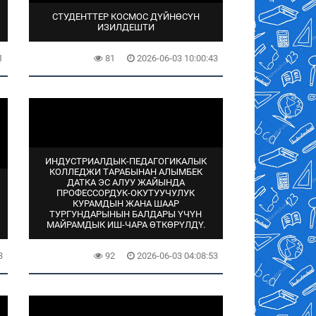
СТУДЕНТТЕР КОСМОС ДҮЙНӨСҮН
ИЗИЛДЕШТИ
1
81
2026-06-03 10:00:43
ИНДУСТРИАЛДЫК-ПЕДАГОГИКАЛЫК
КОЛЛЕДЖИ ТАРАБЫНАН АЛЫМБЕК
ДАТКА ЭС АЛУУ ЖАЙЫНДА
ПРОФЕССОРДУК-ОКУТУУЧУЛУК
КУРАМДЫН ЖАНА ШААР
ТУРГУНДАРЫНЫН БАЛДАРЫ ҮЧҮН
МАЙРАМДЫК ИШ-ЧАРА ӨТКӨРҮЛДҮ.
3
92
2026-06-03 04:08:53