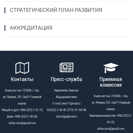
СТРАТЕГИЧЕСКИЙ ПЛАН РАЗВИТИЯ
АККРЕДИТАЦИЯ
Контакты
Пресс-служба
Приемная
комиссия
Кыргызстан, 723500, г. Ош,
Нуралиева Зинагул
Кыргызстан, 723500, г. Ош,
ул. Ленина, 331, ОшГУ Главный
Абдырашитовна
ул. Ленина, 331, ОшГУ Главный
корпус
Е-mail: zinur11@mail.ru
корпус
Общий отдел: +996 3222 2-22-73,
0(3222) 2-04-87, 0770-37-94-98
Приемная комиссия: +996 3222 2-
факс +996 3222 2-40-66,
chechgpi@mail.ru
45-25,
oshsu.oms@gmail.com
oshsu.oms@gmail.com