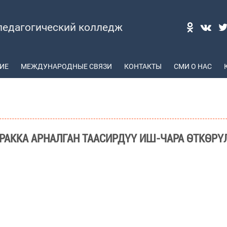
педагогический колледж
ИЕ
МЕЖДУНАРОДНЫЕ СВЯЗИ
КОНТАКТЫ
СМИ О НАС
РАККА АРНАЛГАН ТААСИРДҮҮ ИШ-ЧАРА ӨТКӨРҮ