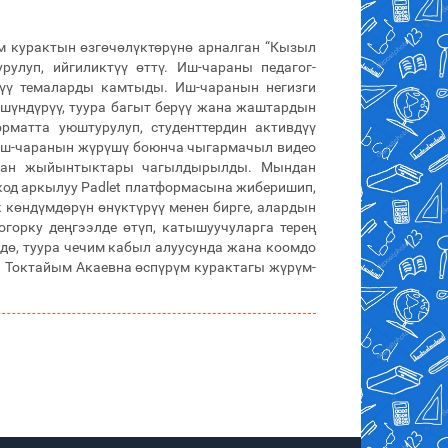
м курактын өзгөчөлүктөрүнө арналган “Кызыл
улуп, ийгиликтүү өттү. Иш-чараны педагог-
лүү темаларды камтыды. Иш-чаранын негизги
үшүндүрүү, туура багыт берүү жана жаштардын
орматта уюштурулуп, студенттердин активдүү
н иш-чаранын жүрүшү боюнча чыгармачыл видео
алган жыйынтыктары чагылдырылды. Мындан
код аркылуу Padlet платформасына жиберишип,
 көндүмдөрүн өнүктүрүү менен бирге, алардын
огорку деңгээлде өтүп, катышуучуларга терең
ө, туура чечим кабыл алуусунда жана коомдо
а Токтайым Акаевна өспүрүм курактагы жүрүм-