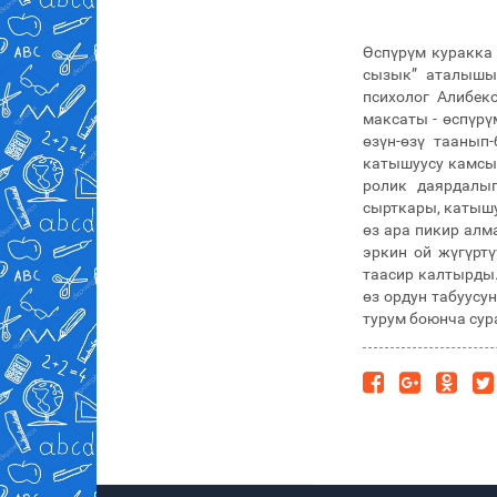
Өспүрүм куракка
сызык” аталышын
психолог Алибек
максаты - өспүрү
өзүн-өзү таанып
катышуусу камсыз
ролик даярдалы
сырткары, катышу
өз ара пикир алм
эркин ой жүгүртү
таасир калтырды
өз ордун табуусу
турум боюнча су