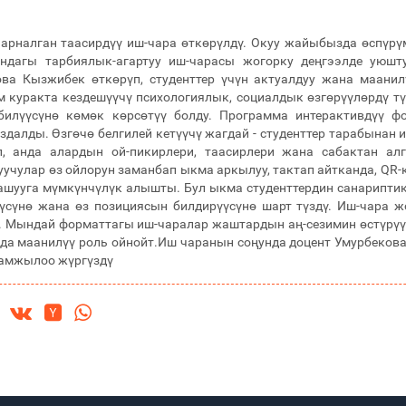
 арналган таасирдүү иш-чара өткөрүлдү. Окуу жайыбызда өспүрү
дагы тарбиялык-агартуу иш-чарасы жогорку деңгээлде уюштур
ова Кызжибек өткөрүп, студенттер үчүн актуалдуу жана маани
м куракта кездешүүчү психологиялык, социалдык өзгөрүүлөрдү т
-билүүсүнө көмөк көрсөтүү болду. Программа интерактивдүү ф
далды. Өзгөчө белгилей кетүүчү жагдай - студенттер тарабына
п, анда алардын ой-пикирлери, таасирлери жана сабактан 
учулар өз ойлорун заманбап ыкма аркылуу, тактап айтканда, QR-
ашууга мүмкүнчүлүк алышты. Бул ыкма студенттердин санариптик
үсүнө жана өз позициясын билдирүүсүнө шарт түздү. Иш-чара ж
. Мындай форматтагы иш-чаралар жаштардын аң-сезимин өстүрүүд
нда маанилүү роль ойнойт.Иш чаранын соңунда доцент Умурбеков
рамжылоо жүргүздү