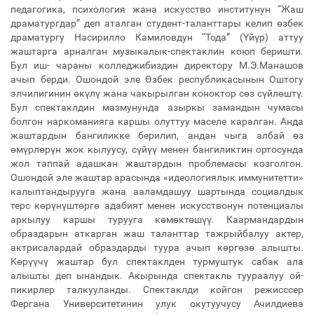
педагогика, психология жана искусство институнун “Жаш
драматургдар” деп аталган студент-таланттары келип өзбек
драматургу Насирилло Камиловдун “Тода” (Үйүр) аттуу
жаштарга арналган музыкалык-спектаклин коюп беришти.
Бул иш- чараны колледжибиздин директору М.Э.Манашов
ачып берди. Ошондой эле Өзбек республикасынын Оштогу
элчилигинин өкүлү жана чакырылган коноктор сөз сүйлөштү.
Бул спектаклдин мазмунунда азыркы замандын чумасы
болгон наркоманияга каршы олуттуу маселе каралган. Анда
жаштардын бангиликке берилип, андан чыга албай өз
өмүрлөрүн жок кылуусу, сүйүү менен бангиликтин ортосунда
жол таппай адашкан жаштардын проблемасы козголгон.
Ошондой эле жаштар арасында «идеологиялык иммунитетти»
калыптандырууга жана ааламдашуу шартында социалдык
терс көрүнүштөргө адабият менен искусствонун потенциалы
аркылуу каршы турууга көмөктөшүү. Каармандардын
образдарын аткарган жаш таланттар тажрыйбалуу актер,
актрисалардай образдарды туура ачып көргөзө алышты.
Көрүүчү жаштар бул спектаклден турмуштук сабак ала
алышты деп ынандык. Акырында спектакль туураалуу ой-
пикирлер талкууланды. Спектаклди койгон режисссер
Фергана Университетинин улук окутуучусу Ачилдиева