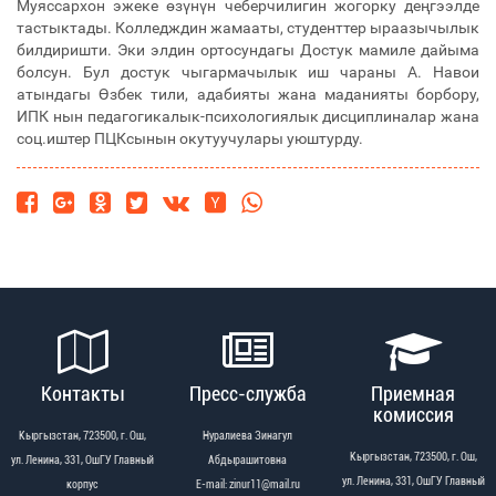
Муяссархон эжеке өзүнүн чеберчилигин жогорку деңгээлде
тастыктады. Колледждин жамааты, студенттер ыраазычылык
билдиришти. Эки элдин ортосундагы Достук мамиле дайыма
болсун. Бул достук чыгармачылык иш чараны А. Навои
атындагы Өзбек тили, адабияты жана маданияты борбору,
ИПК нын педагогикалык-психологиялык дисциплиналар жана
соц.иштер ПЦКсынын окутуучулары уюштурду.
Контакты
Пресс-служба
Приемная
комиссия
Кыргызстан, 723500, г. Ош,
Нуралиева Зинагул
Кыргызстан, 723500, г. Ош,
ул. Ленина, 331, ОшГУ Главный
Абдырашитовна
ул. Ленина, 331, ОшГУ Главный
корпус
Е-mail: zinur11@mail.ru