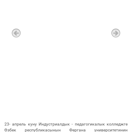
23- апрель куну Индустриалдык - педагогикалык колледжге
Өзбек республикасынын Фергана университетинин