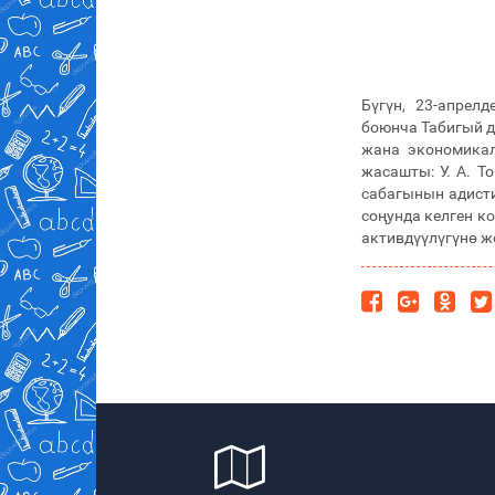
Бүгүн, 23-апрел
боюнча Табигый 
жана экономикал
жасашты: У. А. Т
сабагынын адисти
соңунда келген 
активдүүлүгүнө ж