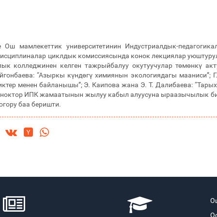
де Ош мамлекеттик университетинин Индустриалдык-педагогик
дисциплиналар циклдык комиссиясында конок лекциялар уюштуру
ык колледжинен келген тажрыйбалуу окутуучулар төмөнкү акт
ойгонбаева: “Азыркы күндөгү химиянын экологиядагы мааниси”; 
ктер менен байланышы”; Э. Каипова жана Э. Т. Далибаева: “Тары
коноктор ИПК жамаатынын жылуу кабыл алуусуна ыраазычылык бил
огору баа беришти.
О
О