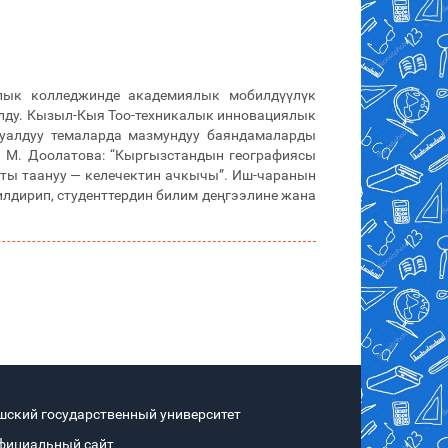
алык колледжинде академиялык мобилдүүлүк
лду. Кызыл-Кыя Тоо-техникалык инновациялык
уалдуу темаларда мазмундуу баяндамаларды
Г. М. Доолатова: “Кыргызстандын географиясы
хты таануу — келечектин ачкычы”. Иш-чаранын
дирип, студенттердин билим деңгээлине жана
шский государственный университет
фициальный сайт