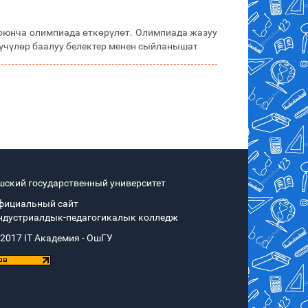
боюнча олимпиада өткөрүлөт. Олимпиада жазуу
үүчүлөр баалуу белектер менен сыйланышат
шский государственный университет
фициальный сайт
ндустриалдык-педагогикалык колледж
 2017 IT Академия - OшГУ