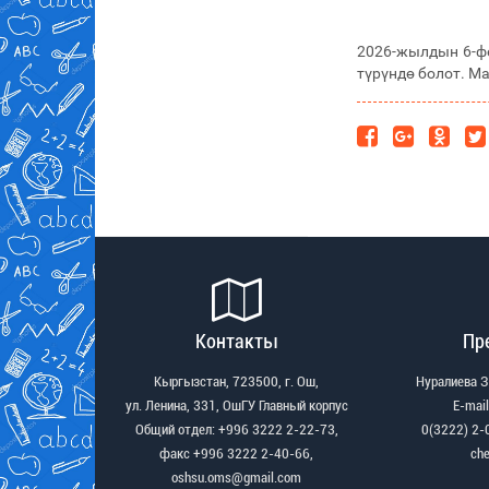
2026-жылдын 6-фе
түрүндө болот. М
Контакты
Пр
Кыргызстан, 723500, г. Ош,
Нуралиева 
ул. Ленина, 331, ОшГУ Главный корпус
Е-mail
Общий отдел: +996 3222 2-22-73,
0(3222) 2-
факс +996 3222 2-40-66,
ch
oshsu.oms@gmail.com