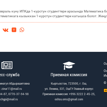
враль күнү ИПКда 1-курстун студенттери арасында Математика 
атематикага кызыккан 1-курстун студенттери катышса болот. Жең
О
О
есс-служба
Приемная комиссия
И
©
Зинагул Абдырашитовна
Кыргызстан, 723500, г. Ош,
: zinur11@mail.ru
ул. Ленина, 331, ОшГУ Главный корпус
04-87, 0770-37-94-98
Приемная комиссия: +996 3222 2-45-25,
echgpi@mail.ru
oshsu.oms@gmail.com