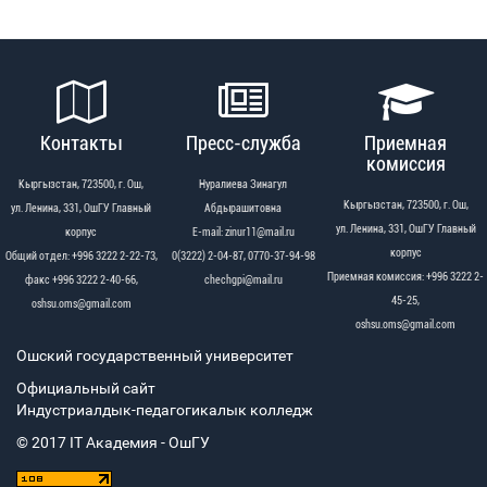
Контакты
Пресс-служба
Приемная
комиссия
Кыргызстан, 723500, г. Ош,
Нуралиева Зинагул
Кыргызстан, 723500, г. Ош,
ул. Ленина, 331, ОшГУ Главный
Абдырашитовна
ул. Ленина, 331, ОшГУ Главный
корпус
Е-mail: zinur11@mail.ru
корпус
Общий отдел: +996 3222 2-22-73,
0(3222) 2-04-87, 0770-37-94-98
Приемная комиссия: +996 3222 2-
факс +996 3222 2-40-66,
chechgpi@mail.ru
45-25,
oshsu.oms@gmail.com
oshsu.oms@gmail.com
Ошский государственный университет
Официальный сайт
Индустриалдык-педагогикалык колледж
© 2017 IT Академия - OшГУ