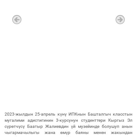
2023-жылдын 25-апрель күнү ИПКнын Башталгыч класстын
мугалими адистигинин 3-курсунун студенттери Кыргыз Эл
сүрөтчүсү Баатыр Жалиевдин үй музейинде болушуп анын
чыгармачылыгы жана өмүр баяны менен жакындан