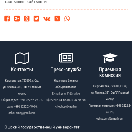
таанышып кайтышты.
Контакты
Пресс-служба
Приемная
комиссия
Кыргызстан, 723500, г. Ош,
Нуралиева Зинагул
Кыргызстан, 723500, г. Ош,
ул. Ленина, 331, ОшГУ Главный
Абдырашитовна
ул. Ленина, 331, ОшГУ Главный
корпус
Е-mail: zinur11@mail.ru
корпус
Общий отдел: +996 3222 2-22-73,
0(3222) 2-04-87, 0770-37-94-98
Приемная комиссия: +996 3222 2-
факс +996 3222 2-40-66,
chechgpi@mail.ru
45-25,
oshsu.oms@gmail.com
oshsu.oms@gmail.com
Ошский государственный университет