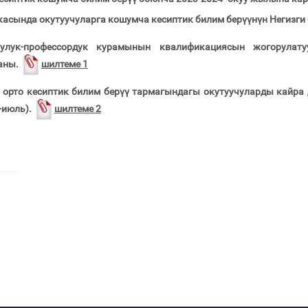
асында окутуучуларга кошумча кесиптик билим берүүнүн Негизги
улук-профессордук курамынын квалификациясын жогорулат
аны.
шилтеме 1
 орто кесиптик билим берүү тармагындагы окутуучуларды кайра 
-июль).
шилтеме 2