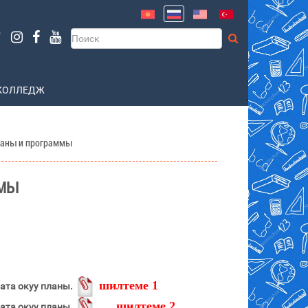
КОЛЛЕДЖ
ланы и программы
ММЫ
шилтеме 1
ата окуу планы.
шилтеме 2
ата окуу планы.